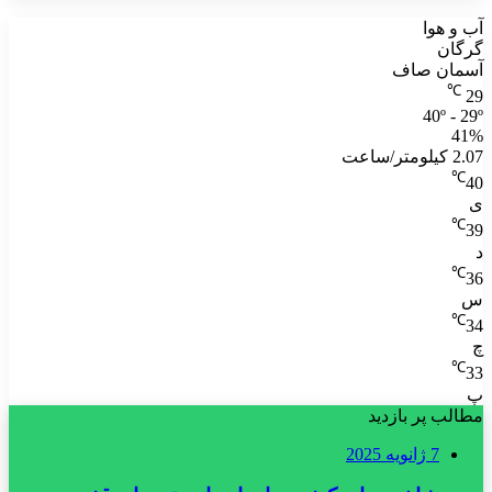
آب و هوا
گرگان
آسمان صاف
℃
29
40º - 29º
41%
2.07 کیلومتر/ساعت
℃
40
ی
℃
39
د
℃
36
س
℃
34
چ
℃
33
پ
مطالب پر بازدید
7 ژانویه 2025