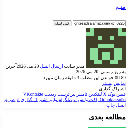
منبع
کپی لینک
مدیر سایت
ارسال ایمیل
20 می 2026
آخرین
به روز رسانی: 20 می 2026
89
0
خواندن این مطلب 3 دقیقه زمان میبرد
نمایش بیشتر
اشتراک گذاری
فیس بوک
X
لینکدین
‫تامبلر
‫پین‌ترست
‫رددیت
‫VKontakte
‫Odnoklassniki
پاکت
واتس آپ
تلگرام
وایبر
اشتراک گذاری از طریق
ایمیل
چاپ
مطالعه بعدی