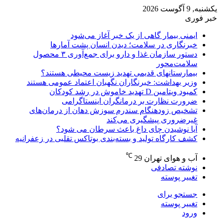
یکشنبه, 9 آگوست 2026
خبر فوری
ایمنی بیمار گاهی از یک خبر آغاز می‌شود
خبرنگاری در سلامت؛ دیدن انسان پشت آمارها
دستور سازمان غذا و دارو برای جمع‌آوری ۳ محصول
سلامت‌محور
بیمارستانهای قدیمی تهدید زیست محیطی هستند؟
وزیر بهداشت: خبرنگاران نگهبان اعتماد عمومی هستند
کمبود ویتامین D تهدید خاموش در رشد کودکان
ضرورت نظارت بر درمانگران اینستاگرامی
تشخیص زودهنگام سندرم سوزش دهان از درمان‌های
غیرضروری پیشگیری می‌کند
آیا نوشیدن چای داغ باعث سرطان می شود؟
کشف کارگاه تولید و بسته‌بندی بوتاکس تقلبی در زعفرانیه
℃
آب و هوای تهران
29
نوشته تصادفی
تغییر پوسته
جستجو برای
تغییر پوسته
ورود