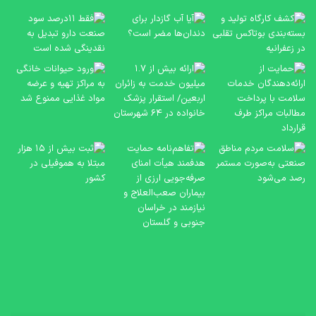
آیا
فقط
آب
۱‌
گازدار
سو
برای
صن