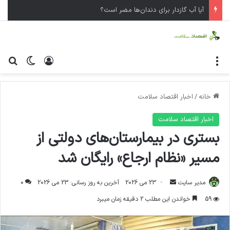
آیا آب گازدار برای دندان‌ها مضر است؟
منو
ورود
تغییر پ
جس
خانه
/
اخبار اقتصاد سلامت
اخبار اقتصاد سلامت
بستری در بیمارستان‌های دولتی از
مسیر «نظام ارجاع» رایگان شد
مدیر سایت
ا
23 می 2026
آخرین به روز رسانی: 23 می 2026
0
ر
59
خواندن این مطلب 2 دقیقه زمان میبرد
س
ا