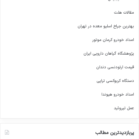
پزشکی، این است که با حذف موانع اداری و تسهیل
دسترسی به متخصص، پزشک خانواده را به انتخاب
مقالات هلث
اول هر خانواده ایرانی تبدیل کنیم.
بهترین جراح اسلیو معده در تهران
امداد خودرو کرمان موتور
منبع
پژوهشگاه گیاهان دارویی ایران
قیمت ارتودنسی دندان
کپی لینک
دستگاه کربوکسی تراپی
امداد خودرو هیوندا
عمل تیروئید
پربازدیدترین مطالب