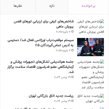
طرح اضافه می‌شوند، در اول مرداد نیز ۲۰ دانشگاه
پرخواننده
تازه
نظرها
دیگر و در نهایت تا اول شهریور، با پیوستن ۱۹
دانشگاه باقی‌مانده، تمامی ۶۴ دانشگاه و دانشکده
شاخص‌های کیفی برای ارزیابی تورهای قفس
علوم پزشکی کشور تحت پوشش کامل قرار می‌گیرند.
پرورش ماهی
7 ژانویه 2025
وی تاکید کرد: در گام نخست، هر دانشگاه یک
سیستم موقعیت‌یاب اورژانس فعال شد/ دسترسی
به آدرس تماس‌گیرندگان ۱۱۵
شهرستان را به‌طور کامل زیر پوشش می‌برد تا به
3 ژانویه 2025
عنوان الگویی برای تعمیم سریع به کل استان عمل
جلسه هم‌اندیشی تشکل‌های تجهیزات پزشکی و
کند.
آزمایشگاهی عضو فدراسیون اقتصاد سلامت برگزار
شد.
29 نوامبر 2024
تأمین منابع پایدار و اعتمادسازی عمومی
معاون بهداشت وزیر بهداشت یکی از ویژگی‌های
ریاست جدید اتاق بازرگانی تهران
29 نوامبر 2024
متمایز این دوره را تأمین منابع مالی پایدار دانست و