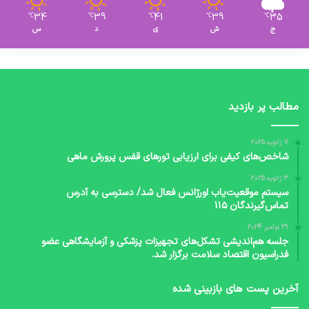
34
39
41
39
35
℃
℃
℃
℃
℃
ج
ش
ی
د
س
مطالب پر بازدید
7 ژانویه 2025
شاخص‌های کیفی برای ارزیابی تورهای قفس پرورش ماهی
3 ژانویه 2025
سیستم موقعیت‌یاب اورژانس فعال شد/ دسترسی به آدرس
تماس‌گیرندگان ۱۱۵
29 نوامبر 2024
جلسه هم‌اندیشی تشکل‌های تجهیزات پزشکی و آزمایشگاهی عضو
فدراسیون اقتصاد سلامت برگزار شد.
آخرین پست های بازبینی شده