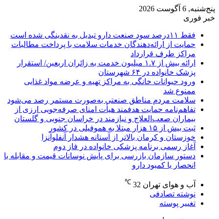
پنج‌شنبه, 6 آگوست 2026
خبر فوری
فقط ۱۱‌درصد سود صنعت دارو تبدیل به نقدینگی شده است
حمایت از ارائه‌دهندگان خدمات سلامت با پرداخت مطالبات
مراکز طرف قرارداد
ارائه بیش از ۱.۷ میلیون خدمت به زائران اربعین/ استقرار
پزشک خانواده در ۶۴ شهرستان
ورود حیوانات خانگی به مراکز تهیه و عرضه مواد غذایی
ممنوع شد
سلامت مردم مناطق صنعتی به‌صورت مستمر رصد می‌شود
تفاهم‌نامه حمایت هدفمند هیأت امنای صرفه‌جویی ارزی از
بیماران صعب‌العلاج و نیازمند در خراسان جنوبی و گلستان
ثبت بیش از ۱۵ هزار مبتلا به هموفیلی در کشور
خوزستان و کرمان بالاتر از آستانه هشدار آنفلوآنزا
آغاز رسمی برنامه پزشکی خانواده در فاز دوم
دستور سازمان بازرسی برای پایش نوسانات قیمت و مقابله با
انحصار یا کمبود دارو
℃
آب و هوای تهران
32
نوشته تصادفی
تغییر پوسته