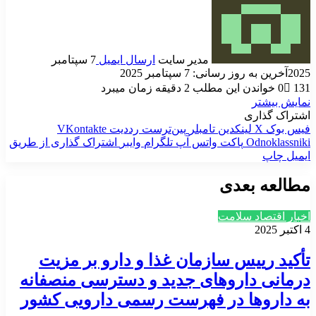
مدیر سایت
ارسال ایمیل
7 سپتامبر
2025
آخرین به روز رسانی: 7 سپتامبر 2025
131
0
خواندن این مطلب 2 دقیقه زمان میبرد
نمایش بیشتر
اشتراک گذاری
فیس بوک
X
لینکدین
‫تامبلر
‫پین‌ترست
‫رددیت
‫VKontakte
‫Odnoklassniki
پاکت
واتس آپ
تلگرام
وایبر
اشتراک گذاری از طریق
ایمیل
چاپ
مطالعه بعدی
اخبار اقتصاد سلامت
4 اکتبر 2025
تأکید رییس سازمان غذا و دارو بر مزیت
درمانی داروهای جدید و دسترسی منصفانه
به داروها در فهرست رسمی دارویی کشور