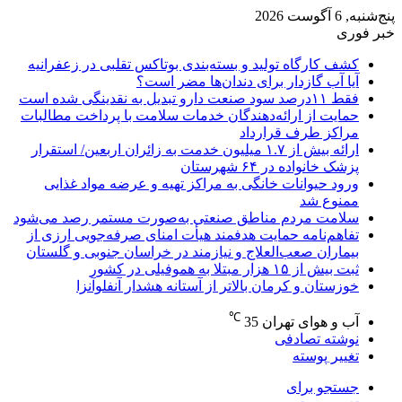
پنج‌شنبه, 6 آگوست 2026
خبر فوری
کشف کارگاه تولید و بسته‌بندی بوتاکس تقلبی در زعفرانیه
آیا آب گازدار برای دندان‌ها مضر است؟
فقط ۱۱‌درصد سود صنعت دارو تبدیل به نقدینگی شده است
حمایت از ارائه‌دهندگان خدمات سلامت با پرداخت مطالبات
مراکز طرف قرارداد
ارائه بیش از ۱.۷ میلیون خدمت به زائران اربعین/ استقرار
پزشک خانواده در ۶۴ شهرستان
ورود حیوانات خانگی به مراکز تهیه و عرضه مواد غذایی
ممنوع شد
سلامت مردم مناطق صنعتی به‌صورت مستمر رصد می‌شود
تفاهم‌نامه حمایت هدفمند هیأت امنای صرفه‌جویی ارزی از
بیماران صعب‌العلاج و نیازمند در خراسان جنوبی و گلستان
ثبت بیش از ۱۵ هزار مبتلا به هموفیلی در کشور
خوزستان و کرمان بالاتر از آستانه هشدار آنفلوآنزا
℃
آب و هوای تهران
35
نوشته تصادفی
تغییر پوسته
جستجو برای