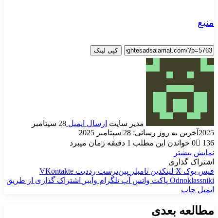
منبع
کپی لینک
مدیر سایت
ارسال ایمیل
28 سپتامبر
2025
آخرین به روز رسانی: 28 سپتامبر 2025
136
0
خواندن این مطلب 1 دقیقه زمان میبرد
نمایش بیشتر
اشتراک گذاری
فیس بوک
X
لینکدین
‫تامبلر
‫پین‌ترست
‫رددیت
‫VKontakte
‫Odnoklassniki
پاکت
واتس آپ
تلگرام
وایبر
اشتراک گذاری از طریق
ایمیل
چاپ
مطالعه بعدی