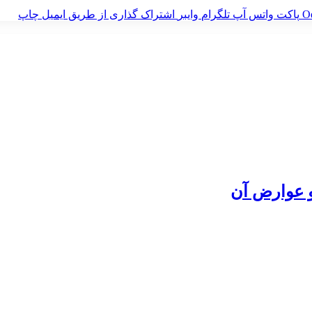
‫O
پاکت
واتس آپ
تلگرام
وایبر
اشتراک گذاری از طریق ایمیل
چاپ
و عوارض آن