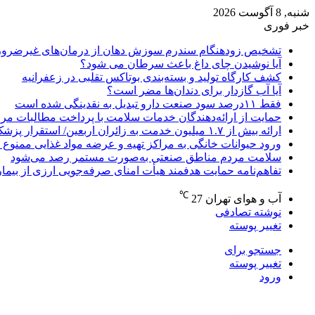
شنبه, 8 آگوست 2026
خبر فوری
تشخیص زودهنگام سندرم سوزش دهان از درمان‌های غیرضرور
آیا نوشیدن چای داغ باعث سرطان می شود؟
کشف کارگاه تولید و بسته‌بندی بوتاکس تقلبی در زعفرانیه
آیا آب گازدار برای دندان‌ها مضر است؟
فقط ۱۱‌درصد سود صنعت دارو تبدیل به نقدینگی شده است
حمایت از ارائه‌دهندگان خدمات سلامت با پرداخت مطالبات مر
ارائه بیش از ۱.۷ میلیون خدمت به زائران اربعین/ استقرار پزشک خانواده در ۶۴ شهرستان
ورود حیوانات خانگی به مراکز تهیه و عرضه مواد غذایی ممنوع 
سلامت مردم مناطق صنعتی به‌صورت مستمر رصد می‌شود
تفاهم‌نامه حمایت هدفمند هیأت امنای صرفه‌جویی ارزی از بیما
℃
آب و هوای تهران
27
نوشته تصادفی
تغییر پوسته
جستجو برای
تغییر پوسته
ورود