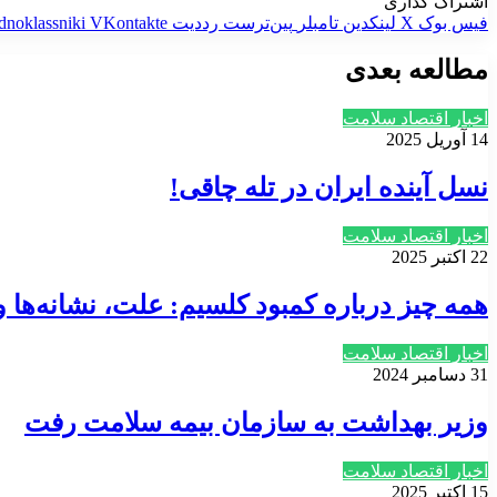
اشتراک گذاری
فیس بوک
X
لینکدین
‫تامبلر
‫پین‌ترست
‫رددیت
‫VKontakte
dnoklassniki
مطالعه بعدی
اخبار اقتصاد سلامت
14 آوریل 2025
نسل آینده ایران در تله چاقی!
اخبار اقتصاد سلامت
22 اکتبر 2025
همه چیز درباره کمبود کلسیم: علت، نشانه‌ها 
اخبار اقتصاد سلامت
31 دسامبر 2024
وزیر بهداشت به سازمان بیمه سلامت رفت
اخبار اقتصاد سلامت
15 اکتبر 2025