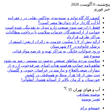
پنج‌شنبه, 6 آگوست 2026
خبر فوری
کشف کارگاه تولید و بسته‌بندی بوتاکس تقلبی در زعفرانیه
آیا آب گازدار برای دندان‌ها مضر است؟
فقط ۱۱‌درصد سود صنعت دارو تبدیل به نقدینگی شده است
حمایت از ارائه‌دهندگان خدمات سلامت با پرداخت مطالبات
مراکز طرف قرارداد
ارائه بیش از ۱.۷ میلیون خدمت به زائران اربعین/ استقرار
پزشک خانواده در ۶۴ شهرستان
ورود حیوانات خانگی به مراکز تهیه و عرضه مواد غذایی
ممنوع شد
سلامت مردم مناطق صنعتی به‌صورت مستمر رصد می‌شود
تفاهم‌نامه حمایت هدفمند هیأت امنای صرفه‌جویی ارزی از
بیماران صعب‌العلاج و نیازمند در خراسان جنوبی و گلستان
ثبت بیش از ۱۵ هزار مبتلا به هموفیلی در کشور
خوزستان و کرمان بالاتر از آستانه هشدار آنفلوآنزا
℃
آب و هوای تهران
35
نوشته تصادفی
تغییر پوسته
جستجو برای