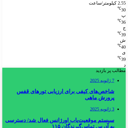
2.55 کیلومتر/ساعت
℃
30
پ
℃
36
ج
℃
39
ش
℃
40
ی
℃
39
د
مطالب پر بازدید
7 ژانویه 2025
شاخص‌های کیفی برای ارزیابی تورهای قفس
پرورش ماهی
3 ژانویه 2025
سیستم موقعیت‌یاب اورژانس فعال شد/ دسترسی
به آدرس تماس‌گیرندگان ۱۱۵