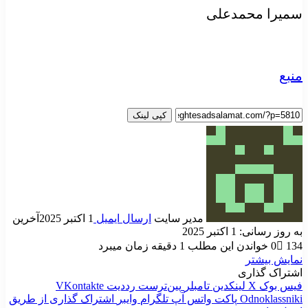
سمیرا محمدعلی
منبع
کپی لینک
مدیر سایت
ارسال ایمیل
1 اکتبر 2025
آخرین
به روز رسانی: 1 اکتبر 2025
134
0
خواندن این مطلب 1 دقیقه زمان میبرد
نمایش بیشتر
اشتراک گذاری
فیس بوک
X
لینکدین
‫تامبلر
‫پین‌ترست
‫رددیت
‫VKontakte
‫Odnoklassniki
پاکت
واتس آپ
تلگرام
وایبر
اشتراک گذاری از طریق