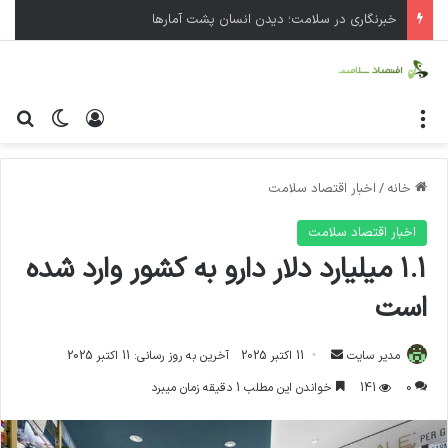
خبرنگاری در سلامت؛ دیدن انسان پشت آمارها
منو
ورود
تغییر پ
جس
خانه
/
اخبار اقتصاد سلامت
اخبار اقتصاد سلامت
۱.۱ میلیارد دلار دارو به کشور وارد شده
است
مدیر سایت
ا
11 اکتبر 2025
آخرین به روز رسانی: 11 اکتبر 2025
ر
0
141
خواندن این مطلب 1 دقیقه زمان میبرد
س
ا