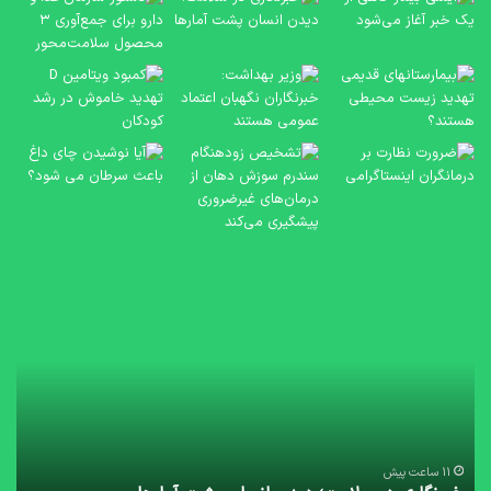
خبرنگاری
دست
در
ساز
سلامت؛
غذا
دیدن
و
انسان
دار
پشت
برا
آمارها
جمع
۳
مح
11 ساعت پیش