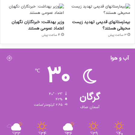
بیمارستانهای قدیمی تهدید زیست
وزیر بهداشت: خبرنگاران نگهبان
محیطی هستند؟
اعتماد عمومی هستند
3 ساعت پیش
4 ساعت پیش
آب و هوا
30
℃
گرگان
40º - 29º
42%
2.65 کیلومتر/ساعت
آسمان صاف
33
34
36
39
40
℃
℃
℃
℃
℃