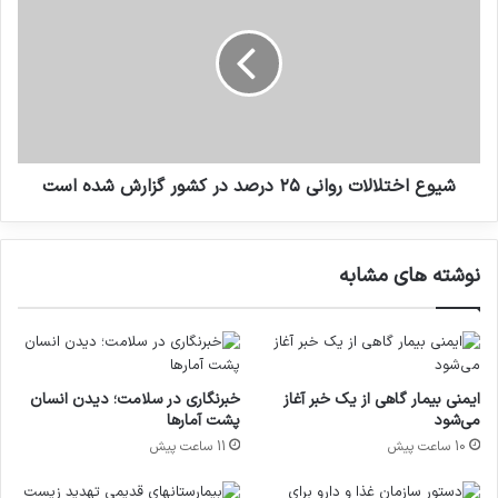
تجهیزات پزشکی و آزمایشگاهی عضو
ی
و
فدراسیون اقتصاد سلامت برگزار شد.
ا
ع
ج
ا
29 نوامبر 2024
ت
خ
م
ت
ا
ل
ع
ا
ی
ل
شیوع اختلالات روانی ۲۵ درصد در کشور گزارش شده است
؛
ا
ن
ت
س
ر
نوشته های مشابه
خ
و
ه‌
ا
ا
ن
ی
ی
م
۲
ؤ
۵
ایمنی بیمار گاهی از یک خبر آغاز
خبرنگاری در سلامت؛ دیدن انسان
ث
د
می‌شود
پشت آمارها
معاون توسعه و مدیریت منابع سازمان غذا و دارو
ر
ر
10 ساعت پیش
11 ساعت پیش
ب
ص
درباره برنامه‌های معاونت‌ها گفت: در حوزه غذا تمرکز
ر
د